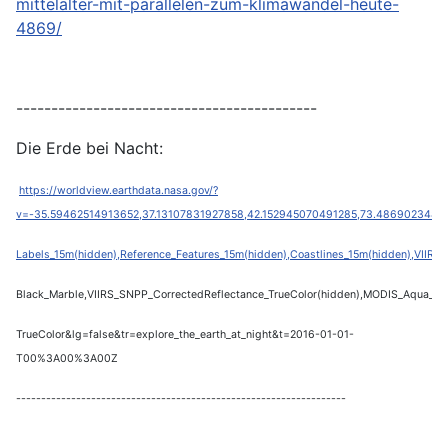
mittelalter-mit-parallelen-zum-klimawandel-heute-
4869/
-------------------------------------------
Die Erde bei Nacht:
https://worldview.earthdata.nasa.gov/?
v=-35.59462514913652,37.13107831927858,42.152945070491285,73.48690234811
Labels_15m(hidden),Reference_Features_15m(hidden),Coastlines_15m(hidden),VIIRS_
Black_Marble,VIIRS_SNPP_CorrectedReflectance_TrueColor(hidden),MODIS_Aqua_Cor
TrueColor&lg=false&tr=explore_the_earth_at_night&t=2016-01-01-
T00%3A00%3A00Z
------------------------------------------------------------------