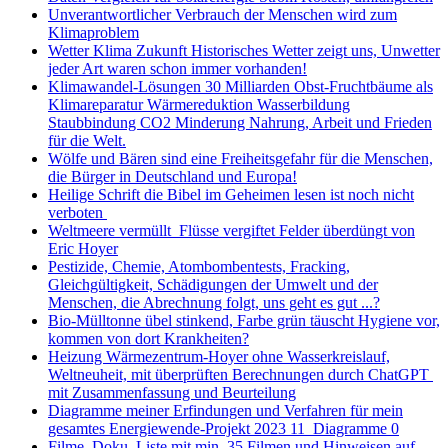
Unverantwortlicher Verbrauch der Menschen wird zum
Klimaproblem
Wetter Klima Zukunft Historisches Wetter zeigt uns, Unwetter
jeder Art waren schon immer vorhanden!
Klimawandel-Lösungen 30 Milliarden Obst-Fruchtbäume als
Klimareparatur Wärmereduktion Wasserbildung
Staubbindung CO2 Minderung Nahrung, Arbeit und Frieden
für die Welt.
Wölfe und Bären sind eine Freiheitsgefahr für die Menschen,
die Bürger in Deutschland und Europa!
Heilige Schrift die Bibel im Geheimen lesen ist noch nicht
verboten
Weltmeere vermüllt Flüsse vergiftet Felder überdüngt von
Eric Hoyer
Pestizide, Chemie, Atombombentests, Fracking,
Gleichgültigkeit, Schädigungen der Umwelt und der
Menschen, die Abrechnung folgt, uns geht es gut ...?
Bio-Mülltonne übel stinkend, Farbe grün täuscht Hygiene vor,
kommen von dort Krankheiten?
Heizung Wärmezentrum-Hoyer ohne Wasserkreislauf,
Weltneuheit, mit überprüften Berechnungen durch ChatGPT
mit Zusammenfassung und Beurteilung
Diagramme meiner Erfindungen und Verfahren für mein
gesamtes Energiewende-Projekt 2023 11 Diagramme 0
Filme, Doku, Liste mit min. 35 Filmen und Hinweisen auf