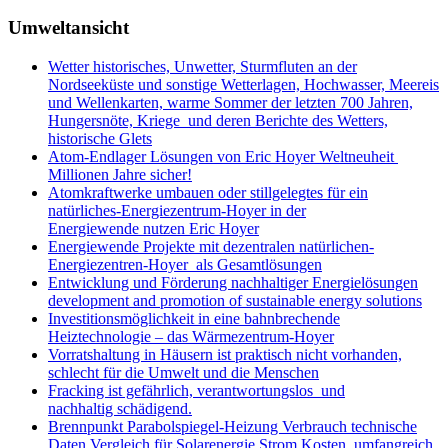
Umweltansicht
Wetter historisches, Unwetter, Sturmfluten an der
Nordseeküste und sonstige Wetterlagen, Hochwasser, Meereis
und Wellenkarten, warme Sommer der letzten 700 Jahren,
Hungersnöte, Kriege und deren Berichte des Wetters,
historische Glets
Atom-Endlager Lösungen von Eric Hoyer Weltneuheit
Millionen Jahre sicher!
Atomkraftwerke umbauen oder stillgelegtes für ein
natürliches-Energiezentrum-Hoyer in der
Energiewende nutzen Eric Hoyer
Energiewende Projekte mit dezentralen natürlichen-
Energiezentren-Hoyer als Gesamtlösungen
Entwicklung und Förderung nachhaltiger Energielösungen
development and promotion of sustainable energy solutions
Investitionsmöglichkeit in eine bahnbrechende
Heiztechnologie – das Wärmezentrum-Hoyer
Vorratshaltung in Häusern ist praktisch nicht vorhanden,
schlecht für die Umwelt und die Menschen
Fracking ist gefährlich, verantwortungslos und
nachhaltig schädigend.
Brennpunkt Parabolspiegel-Heizung Verbrauch technische
Daten Vergleich für Solarenergie Strom Kosten, umfangreich