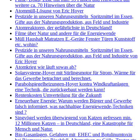
weitere ca. 70 Hinweisen über die Natur
Atommüll-Lösung von Eric Hoyer
Pestizide in unseren Nahrungsmitteln Spritzmittel im Essen,
Gifte aus der Nahrungsproduktion, aus Feld und Industrie
Atomreaktoren, der gefährlichste in Deutschland!
Filme über Natur und andere für die Energiewende
Müll Haushalt Matratzen E.-Geräte Fenster Türen Kunststoff
etc. wohin?
Pestizide in unseren Nahrungsmitteln Spritzmittel im Essen,
Gifte aus der Nahrungsproduktion, aus Feld und Industrie von
Eric Hoyer
Atomkrieg wie läuft sowas ab?
Solarsysteme-Hoyer mit Stirlingsmotor für Strom, Wärme für
das Gewerbe betrachtet und berechnet.
Parabolspiegelheizungen-Hoyer kontra Windkraftanlagen
eine Technik, die zurückgebaut werden kann!
Rentenkosten Umverteilung für die Zukunft
Erneuerbare Energie: Warum werden Bürger und Gewerbe
falsch informiert, was nachhaltige Energiewende-Techniken
sind ?
Singvögel werden überwiegend von Katzen gefressen min.
12 Millionen Katzen – in Deutschland, eine Katastrophe für
Mensch und Natur.
Bio-Gasanlagen, Gefahren mit EHEC und Botulinumtoxin